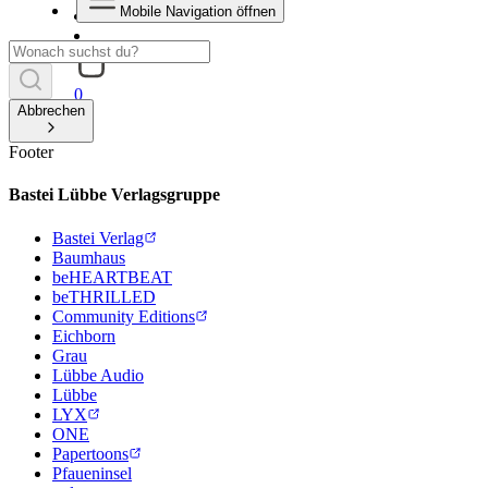
Mobile Navigation öffnen
0
Abbrechen
Footer
Bastei Lübbe Verlagsgruppe
Bastei Verlag
Baumhaus
beHEARTBEAT
beTHRILLED
Community Editions
Eichborn
Grau
Lübbe Audio
Lübbe
LYX
ONE
Papertoons
Pfaueninsel