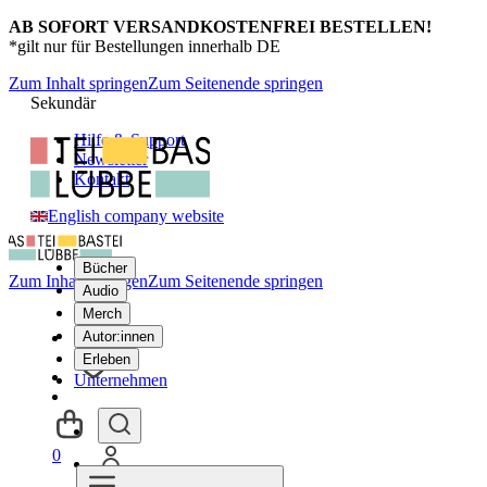
AB SOFORT VERSANDKOSTENFREI BESTELLEN!
*gilt nur für Bestellungen innerhalb DE
Zum Inhalt springen
Zum Seitenende springen
Sekundär
Hilfe & Support
Newsletter
Kontakt
English company website
Bücher
Zum Inhalt springen
Zum Seitenende springen
Audio
Merch
Autor:innen
Erleben
Unternehmen
0