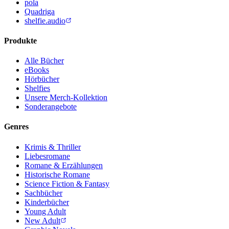
pola
Quadriga
shelfie.audio
Produkte
Alle Bücher
eBooks
Hörbücher
Shelfies
Unsere Merch-Kollektion
Sonderangebote
Genres
Krimis & Thriller
Liebesromane
Romane & Erzählungen
Historische Romane
Science Fiction & Fantasy
Sachbücher
Kinderbücher
Young Adult
New Adult