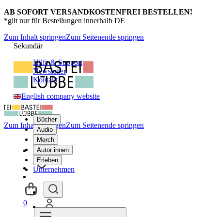
AB SOFORT VERSANDKOSTENFREI BESTELLEN!
*gilt nur für Bestellungen innerhalb DE
Zum Inhalt springen
Zum Seitenende springen
Sekundär
Hilfe & Support
Newsletter
Kontakt
English company website
Bücher
Zum Inhalt springen
Zum Seitenende springen
Audio
Merch
Autor:innen
Erleben
Unternehmen
0