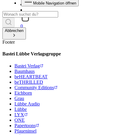
Mobile Navigation öffnen
0
Abbrechen
Footer
Bastei Lübbe Verlagsgruppe
Bastei Verlag
Baumhaus
beHEARTBEAT
beTHRILLED
Community Editions
Eichborn
Grau
Lübbe Audio
Lübbe
LYX
ONE
Papertoons
Pfaueninsel