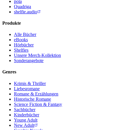
pola
Quadriga
shelfie.audio
Produkte
Alle Bücher
eBooks
Hörbücher
Shelfies
Unsere Merch-Kollektion
Sonderangebote
Genres
Krimis & Thriller
Liebesromane
Romane & Erzählungen
Historische Romane
Science Fiction & Fantasy
Sachbücher
Kinderbücher
Young Adult
New Adult