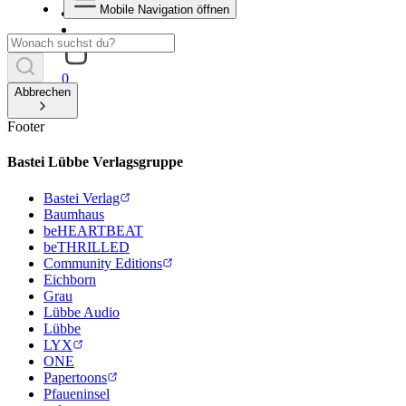
Mobile Navigation öffnen
0
Abbrechen
Footer
Bastei Lübbe Verlagsgruppe
Bastei Verlag
Baumhaus
beHEARTBEAT
beTHRILLED
Community Editions
Eichborn
Grau
Lübbe Audio
Lübbe
LYX
ONE
Papertoons
Pfaueninsel