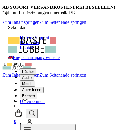
AB SOFORT VERSANDKOSTENFREI BESTELLEN!
*gilt nur für Bestellungen innerhalb DE
Zum Inhalt springen
Zum Seitenende springen
Sekundär
Hilfe & Support
Newsletter
Kontakt
English company website
Bücher
Zum Inhalt springen
Zum Seitenende springen
Audio
Merch
Autor:innen
Erleben
Unternehmen
0