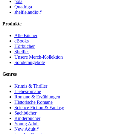
pola
Quadriga
shelfie.audio
Produkte
Alle Bücher
eBooks
Hörbücher
Shelfies
Unsere Merch-Kollektion
Sonderangebote
Genres
Krimis & Thriller
Liebesromane
Romane & Erzählungen
Historische Romane
Science Fiction & Fantasy
Sachbücher
Kinderbücher
Young Adult
New Adult