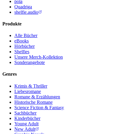
pola
Quadriga
shelfie.audio
Produkte
Alle Bücher
eBooks
Hörbücher
Shelfies
Unsere Merch-Kollektion
Sonderangebote
Genres
Krimis & Thriller
Liebesromane
Romane & Erzählungen
Historische Romane
Science Fiction & Fantasy
Sachbücher
Kinderbücher
Young Adult
New Adult