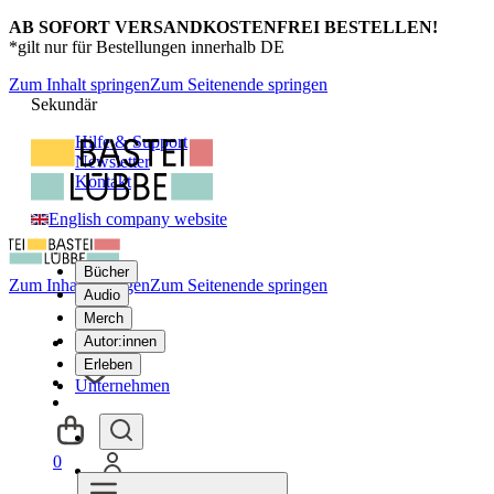
AB SOFORT VERSANDKOSTENFREI BESTELLEN!
*gilt nur für Bestellungen innerhalb DE
Zum Inhalt springen
Zum Seitenende springen
Sekundär
Hilfe & Support
Newsletter
Kontakt
English company website
Bücher
Zum Inhalt springen
Zum Seitenende springen
Audio
Merch
Autor:innen
Erleben
Unternehmen
0