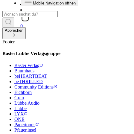
Mobile Navigation öffnen
0
Abbrechen
Footer
Bastei Lübbe Verlagsgruppe
Bastei Verlag
Baumhaus
beHEARTBEAT
beTHRILLED
Community Editions
Eichborn
Grau
Lübbe Audio
Lübbe
LYX
ONE
Papertoons
Pfaueninsel