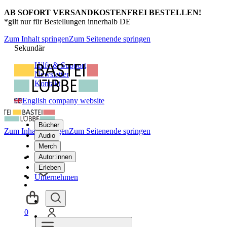
AB SOFORT VERSANDKOSTENFREI BESTELLEN!
*gilt nur für Bestellungen innerhalb DE
Zum Inhalt springen
Zum Seitenende springen
Sekundär
Hilfe & Support
Newsletter
Kontakt
English company website
Bücher
Zum Inhalt springen
Zum Seitenende springen
Audio
Merch
Autor:innen
Erleben
Unternehmen
0