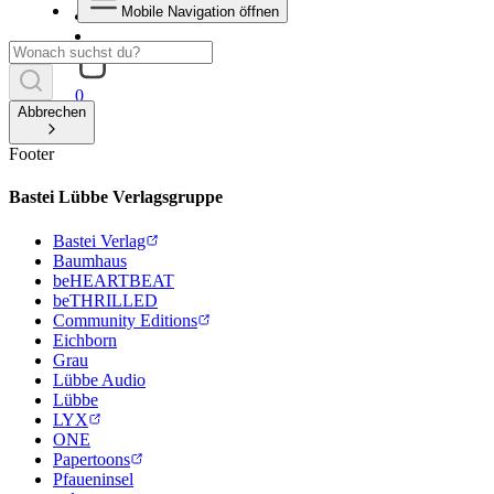
Mobile Navigation öffnen
0
Abbrechen
Footer
Bastei Lübbe Verlagsgruppe
Bastei Verlag
Baumhaus
beHEARTBEAT
beTHRILLED
Community Editions
Eichborn
Grau
Lübbe Audio
Lübbe
LYX
ONE
Papertoons
Pfaueninsel