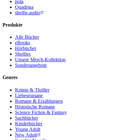
pola
Quadriga
shelfie.audio
Produkte
Alle Bücher
eBooks
Hörbücher
Shelfies
Unsere Merch-Kollektion
Sonderangebote
Genres
Krimis & Thriller
Liebesromane
Romane & Erzählungen
Historische Romane
Science Fiction & Fantasy
Sachbücher
Kinderbücher
Young Adult
New Adult