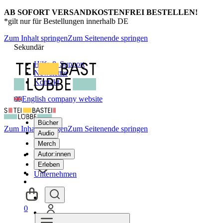
AB SOFORT VERSANDKOSTENFREI BESTELLEN!
*gilt nur für Bestellungen innerhalb DE
Zum Inhalt springen
Zum Seitenende springen
Sekundär
Hilfe & Support
Newsletter
Kontakt
English company website
Bücher
Zum Inhalt springen
Zum Seitenende springen
Audio
Merch
Autor:innen
Erleben
Unternehmen
0