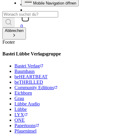
Mobile Navigation öffnen
0
Abbrechen
Footer
Bastei Lübbe Verlagsgruppe
Bastei Verlag
Baumhaus
beHEARTBEAT
beTHRILLED
Community Editions
Eichborn
Grau
Lübbe Audio
Lübbe
LYX
ONE
Papertoons
Pfaueninsel