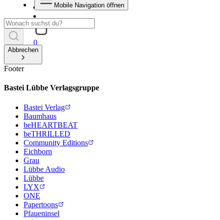
Mobile Navigation öffnen
0
Abbrechen
Footer
Bastei Lübbe Verlagsgruppe
Bastei Verlag
Baumhaus
beHEARTBEAT
beTHRILLED
Community Editions
Eichborn
Grau
Lübbe Audio
Lübbe
LYX
ONE
Papertoons
Pfaueninsel