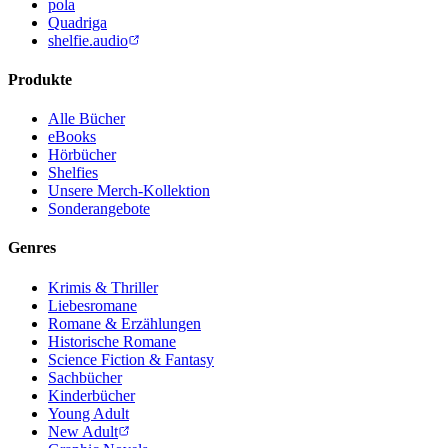
pola
Quadriga
shelfie.audio
Produkte
Alle Bücher
eBooks
Hörbücher
Shelfies
Unsere Merch-Kollektion
Sonderangebote
Genres
Krimis & Thriller
Liebesromane
Romane & Erzählungen
Historische Romane
Science Fiction & Fantasy
Sachbücher
Kinderbücher
Young Adult
New Adult