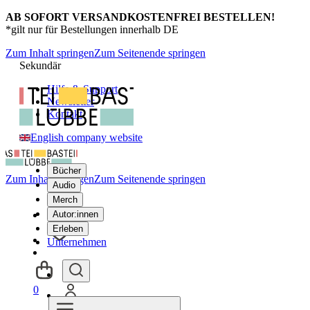
AB SOFORT VERSANDKOSTENFREI BESTELLEN!
*gilt nur für Bestellungen innerhalb DE
Zum Inhalt springen
Zum Seitenende springen
Sekundär
Hilfe & Support
Newsletter
Kontakt
English company website
Bücher
Zum Inhalt springen
Zum Seitenende springen
Audio
Merch
Autor:innen
Erleben
Unternehmen
0