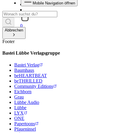
Mobile Navigation öffnen
0
Abbrechen
Footer
Bastei Lübbe Verlagsgruppe
Bastei Verlag
Baumhaus
beHEARTBEAT
beTHRILLED
Community Editions
Eichborn
Grau
Lübbe Audio
Lübbe
LYX
ONE
Papertoons
Pfaueninsel