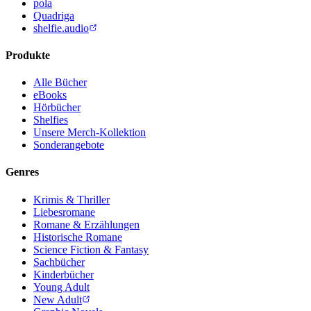
pola
Quadriga
shelfie.audio
Produkte
Alle Bücher
eBooks
Hörbücher
Shelfies
Unsere Merch-Kollektion
Sonderangebote
Genres
Krimis & Thriller
Liebesromane
Romane & Erzählungen
Historische Romane
Science Fiction & Fantasy
Sachbücher
Kinderbücher
Young Adult
New Adult