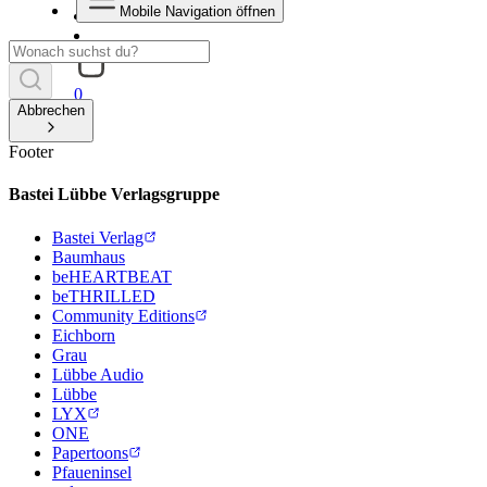
Mobile Navigation öffnen
0
Abbrechen
Footer
Bastei Lübbe Verlagsgruppe
Bastei Verlag
Baumhaus
beHEARTBEAT
beTHRILLED
Community Editions
Eichborn
Grau
Lübbe Audio
Lübbe
LYX
ONE
Papertoons
Pfaueninsel