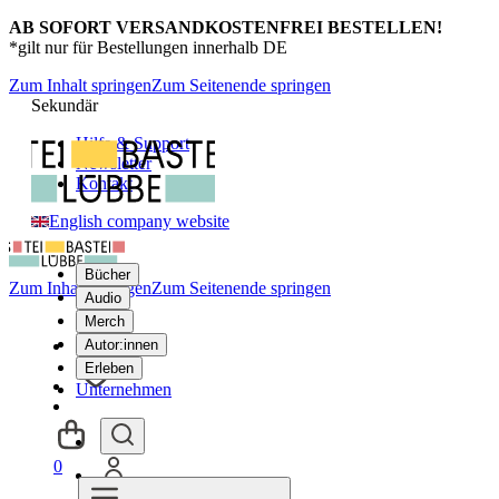
AB SOFORT VERSANDKOSTENFREI BESTELLEN!
*gilt nur für Bestellungen innerhalb DE
Zum Inhalt springen
Zum Seitenende springen
Sekundär
Hilfe & Support
Newsletter
Kontakt
English company website
Bücher
Zum Inhalt springen
Zum Seitenende springen
Audio
Merch
Autor:innen
Erleben
Unternehmen
0