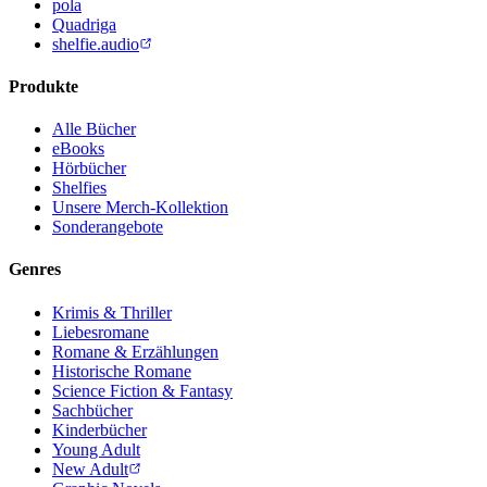
pola
Quadriga
shelfie.audio
Produkte
Alle Bücher
eBooks
Hörbücher
Shelfies
Unsere Merch-Kollektion
Sonderangebote
Genres
Krimis & Thriller
Liebesromane
Romane & Erzählungen
Historische Romane
Science Fiction & Fantasy
Sachbücher
Kinderbücher
Young Adult
New Adult