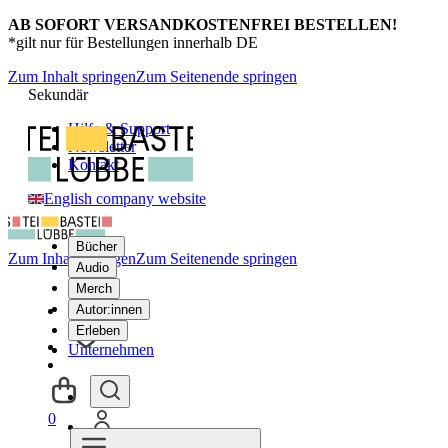
AB SOFORT VERSANDKOSTENFREI BESTELLEN!
*gilt nur für Bestellungen innerhalb DE
Zum Inhalt springen
Zum Seitenende springen
Sekundär
Hilfe & Support
Newsletter
Kontakt
English company website
Bücher
Zum Inhalt springen
Zum Seitenende springen
Audio
Merch
Autor:innen
Erleben
Unternehmen
0