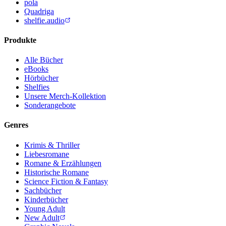
pola
Quadriga
shelfie.audio
Produkte
Alle Bücher
eBooks
Hörbücher
Shelfies
Unsere Merch-Kollektion
Sonderangebote
Genres
Krimis & Thriller
Liebesromane
Romane & Erzählungen
Historische Romane
Science Fiction & Fantasy
Sachbücher
Kinderbücher
Young Adult
New Adult