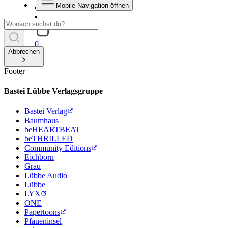
Mobile Navigation öffnen
0
Abbrechen
Footer
Bastei Lübbe Verlagsgruppe
Bastei Verlag
Baumhaus
beHEARTBEAT
beTHRILLED
Community Editions
Eichborn
Grau
Lübbe Audio
Lübbe
LYX
ONE
Papertoons
Pfaueninsel