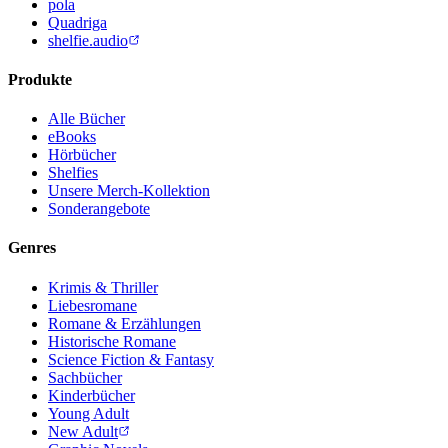
pola
Quadriga
shelfie.audio
Produkte
Alle Bücher
eBooks
Hörbücher
Shelfies
Unsere Merch-Kollektion
Sonderangebote
Genres
Krimis & Thriller
Liebesromane
Romane & Erzählungen
Historische Romane
Science Fiction & Fantasy
Sachbücher
Kinderbücher
Young Adult
New Adult