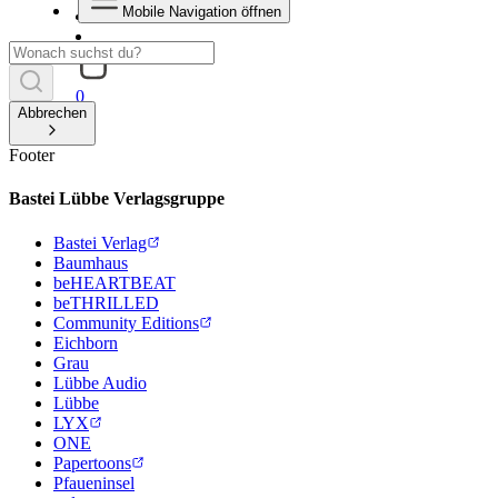
Mobile Navigation öffnen
0
Abbrechen
Footer
Bastei Lübbe Verlagsgruppe
Bastei Verlag
Baumhaus
beHEARTBEAT
beTHRILLED
Community Editions
Eichborn
Grau
Lübbe Audio
Lübbe
LYX
ONE
Papertoons
Pfaueninsel