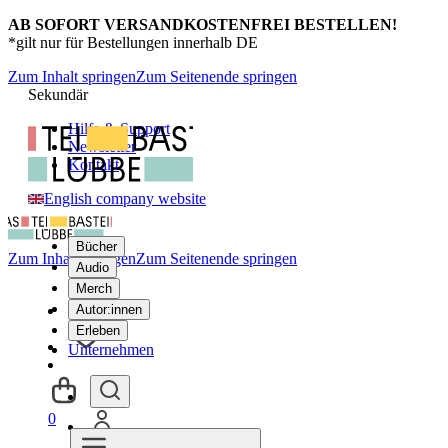
AB SOFORT VERSANDKOSTENFREI BESTELLEN!
*gilt nur für Bestellungen innerhalb DE
Zum Inhalt springen
Zum Seitenende springen
Sekundär
Hilfe & Support
Newsletter
Kontakt
English company website
Bücher
Zum Inhalt springen
Zum Seitenende springen
Audio
Merch
Autor:innen
Erleben
Unternehmen
0