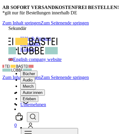
AB SOFORT VERSANDKOSTENFREI BESTELLEN!
*gilt nur für Bestellungen innerhalb DE
Zum Inhalt springen
Zum Seitenende springen
Sekundär
Hilfe & Support
Newsletter
Kontakt
English company website
Bücher
Zum Inhalt springen
Zum Seitenende springen
Audio
Merch
Autor:innen
Erleben
Unternehmen
0