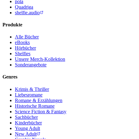
pola
Quadriga
shelfie.audio
Produkte
Alle Bücher
eBooks
Hörbücher
Shelfies
Unsere Merch-Kollektion
Sonderangebote
Genres
Krimis & Thriller
Liebesromane
Romane & Erzählungen
Historische Romane
Science Fiction & Fantasy
Sachbücher
Kinderbücher
Young Adult
New Adult