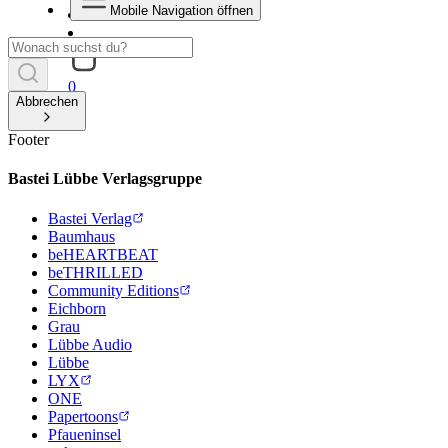
Mobile Navigation öffnen
0
Abbrechen
Footer
Bastei Lübbe Verlagsgruppe
Bastei Verlag
Baumhaus
beHEARTBEAT
beTHRILLED
Community Editions
Eichborn
Grau
Lübbe Audio
Lübbe
LYX
ONE
Papertoons
Pfaueninsel