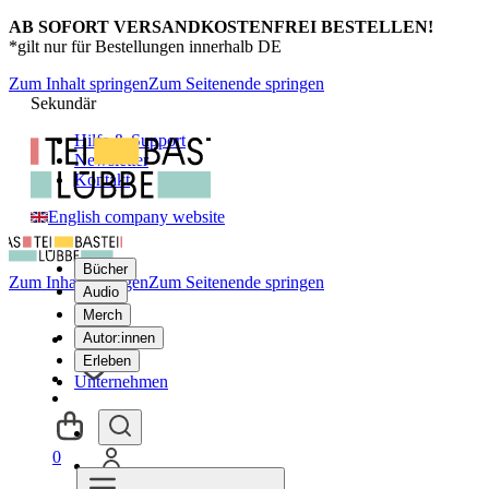
AB SOFORT VERSANDKOSTENFREI BESTELLEN!
*gilt nur für Bestellungen innerhalb DE
Zum Inhalt springen
Zum Seitenende springen
Sekundär
Hilfe & Support
Newsletter
Kontakt
English company website
Bücher
Zum Inhalt springen
Zum Seitenende springen
Audio
Merch
Autor:innen
Erleben
Unternehmen
0