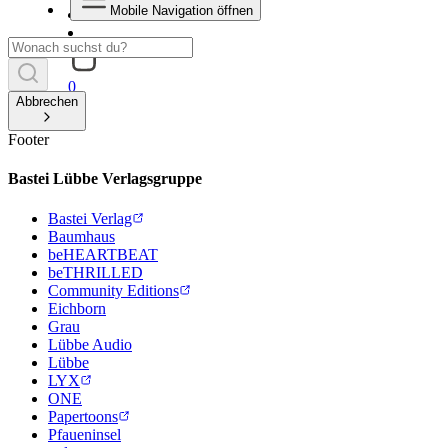
Mobile Navigation öffnen
0
Abbrechen
Footer
Bastei Lübbe Verlagsgruppe
Bastei Verlag
Baumhaus
beHEARTBEAT
beTHRILLED
Community Editions
Eichborn
Grau
Lübbe Audio
Lübbe
LYX
ONE
Papertoons
Pfaueninsel