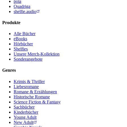
pola
Quadriga
shelfie.audio
Produkte
Alle Bücher
eBooks
Hörbücher
Shelfies
Unsere Merch-Kollektion
Sonderangebote
Genres
Krimis & Thriller
Liebesromane
Romane & Erzählungen
Historische Romane
Science Fiction & Fantasy
Sachbücher
Kinderbücher
Young Adult
New Adult