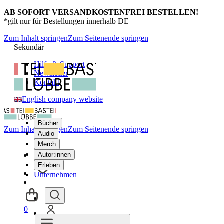
AB SOFORT VERSANDKOSTENFREI BESTELLEN!
*gilt nur für Bestellungen innerhalb DE
Zum Inhalt springen
Zum Seitenende springen
Sekundär
Hilfe & Support
Newsletter
Kontakt
English company website
Bücher
Zum Inhalt springen
Zum Seitenende springen
Audio
Merch
Autor:innen
Erleben
Unternehmen
0