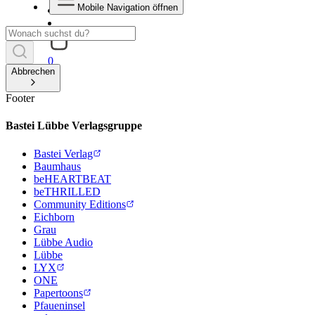
Mobile Navigation öffnen
0
Abbrechen
Footer
Bastei Lübbe Verlagsgruppe
Bastei Verlag
Baumhaus
beHEARTBEAT
beTHRILLED
Community Editions
Eichborn
Grau
Lübbe Audio
Lübbe
LYX
ONE
Papertoons
Pfaueninsel