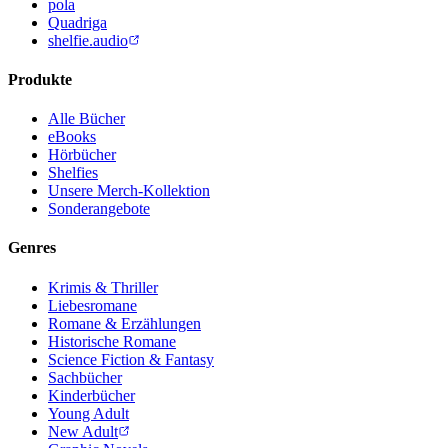
pola
Quadriga
shelfie.audio
Produkte
Alle Bücher
eBooks
Hörbücher
Shelfies
Unsere Merch-Kollektion
Sonderangebote
Genres
Krimis & Thriller
Liebesromane
Romane & Erzählungen
Historische Romane
Science Fiction & Fantasy
Sachbücher
Kinderbücher
Young Adult
New Adult