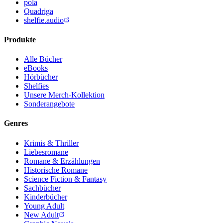
pola
Quadriga
shelfie.audio
Produkte
Alle Bücher
eBooks
Hörbücher
Shelfies
Unsere Merch-Kollektion
Sonderangebote
Genres
Krimis & Thriller
Liebesromane
Romane & Erzählungen
Historische Romane
Science Fiction & Fantasy
Sachbücher
Kinderbücher
Young Adult
New Adult