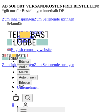
AB SOFORT VERSANDKOSTENFREI BESTELLEN!
*gilt nur für Bestellungen innerhalb DE
Zum Inhalt springen
Zum Seitenende springen
Sekundär
Hilfe & Support
Newsletter
Kontakt
English company website
Bücher
Zum Inhalt springen
Zum Seitenende springen
Audio
Merch
Autor:innen
Erleben
Unternehmen
0