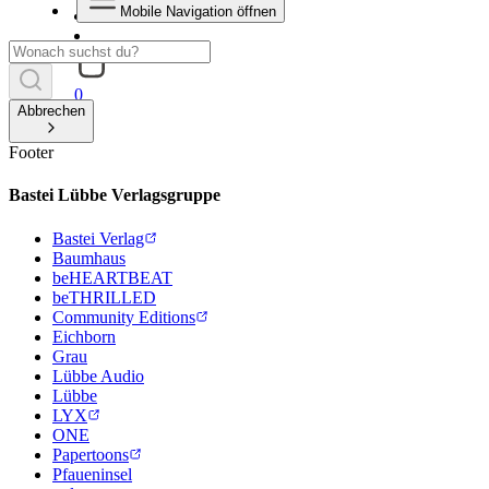
Mobile Navigation öffnen
0
Abbrechen
Footer
Bastei Lübbe Verlagsgruppe
Bastei Verlag
Baumhaus
beHEARTBEAT
beTHRILLED
Community Editions
Eichborn
Grau
Lübbe Audio
Lübbe
LYX
ONE
Papertoons
Pfaueninsel