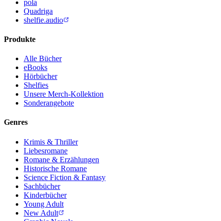
pola
Quadriga
shelfie.audio
Produkte
Alle Bücher
eBooks
Hörbücher
Shelfies
Unsere Merch-Kollektion
Sonderangebote
Genres
Krimis & Thriller
Liebesromane
Romane & Erzählungen
Historische Romane
Science Fiction & Fantasy
Sachbücher
Kinderbücher
Young Adult
New Adult