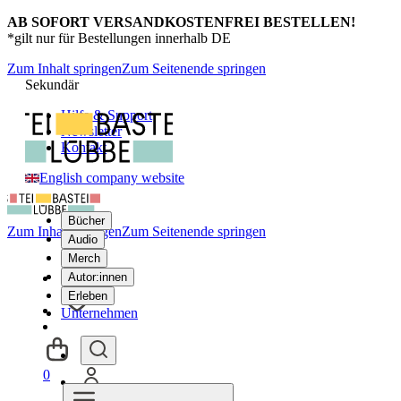
AB SOFORT VERSANDKOSTENFREI BESTELLEN!
*gilt nur für Bestellungen innerhalb DE
Zum Inhalt springen
Zum Seitenende springen
Sekundär
Hilfe & Support
Newsletter
Kontakt
English company website
Bücher
Zum Inhalt springen
Zum Seitenende springen
Audio
Merch
Autor:innen
Erleben
Unternehmen
0