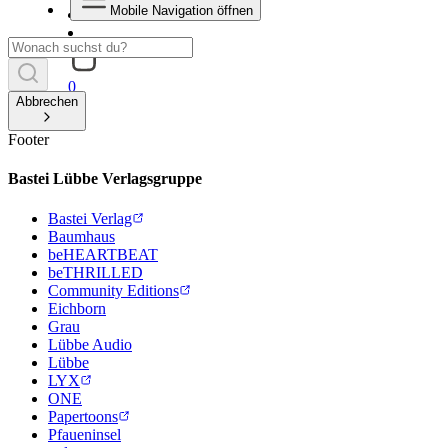
Mobile Navigation öffnen
0
Abbrechen
Footer
Bastei Lübbe Verlagsgruppe
Bastei Verlag
Baumhaus
beHEARTBEAT
beTHRILLED
Community Editions
Eichborn
Grau
Lübbe Audio
Lübbe
LYX
ONE
Papertoons
Pfaueninsel