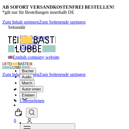
AB SOFORT VERSANDKOSTENFREI BESTELLEN!
*gilt nur für Bestellungen innerhalb DE
Zum Inhalt springen
Zum Seitenende springen
Sekundär
Hilfe & Support
Newsletter
Kontakt
English company website
Bücher
Zum Inhalt springen
Zum Seitenende springen
Audio
Merch
Autor:innen
Erleben
Unternehmen
0