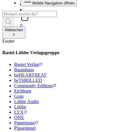
Mobile Navigation öffnen
0
Abbrechen
Footer
Bastei Lübbe Verlagsgruppe
Bastei Verlag
Baumhaus
beHEARTBEAT
beTHRILLED
Community Editions
Eichborn
Grau
Lübbe Audio
Lübbe
LYX
ONE
Papertoons
Pfaueninsel