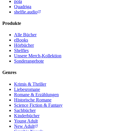
pola
Quadriga
shelfie.audio
Produkte
Alle Bücher
eBooks
Hörbücher
Shelfies
Unsere Merch-Kollektion
Sonderangebote
Genres
Krimis & Thriller
Liebesromane
Romane & Erzählungen
Historische Romane
Science Fiction & Fantasy
Sachbücher
Kinderbücher
Young Adult
New Adult