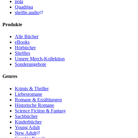
pola
Quadriga
shelfie.audio
Produkte
Alle Bücher
eBooks
Hörbücher
Shelfies
Unsere Merch-Kollektion
Sonderangebote
Genres
Krimis & Thriller
Liebesromane
Romane & Erzählungen
Historische Romane
Science Fiction & Fantasy
Sachbücher
Kinderbücher
Young Adult
New Adult