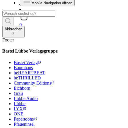
Mobile Navigation öffnen
0
Abbrechen
Footer
Bastei Lübbe Verlagsgruppe
Bastei Verlag
Baumhaus
beHEARTBEAT
beTHRILLED
Community Editions
Eichborn
Grau
Lübbe Audio
Lübbe
LYX
ONE
Papertoons
Pfaueninsel