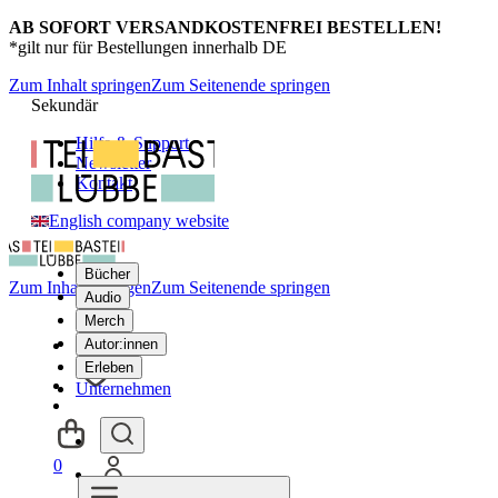
AB SOFORT VERSANDKOSTENFREI BESTELLEN!
*gilt nur für Bestellungen innerhalb DE
Zum Inhalt springen
Zum Seitenende springen
Sekundär
Hilfe & Support
Newsletter
Kontakt
English company website
Bücher
Zum Inhalt springen
Zum Seitenende springen
Audio
Merch
Autor:innen
Erleben
Unternehmen
0