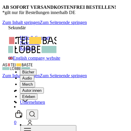
AB SOFORT VERSANDKOSTENFREI BESTELLEN!
*gilt nur für Bestellungen innerhalb DE
Zum Inhalt springen
Zum Seitenende springen
Sekundär
Hilfe & Support
Newsletter
Kontakt
English company website
Bücher
Zum Inhalt springen
Zum Seitenende springen
Audio
Merch
Autor:innen
Erleben
Unternehmen
0