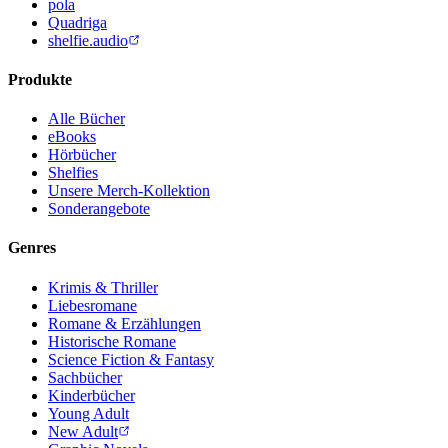
pola
Quadriga
shelfie.audio
Produkte
Alle Bücher
eBooks
Hörbücher
Shelfies
Unsere Merch-Kollektion
Sonderangebote
Genres
Krimis & Thriller
Liebesromane
Romane & Erzählungen
Historische Romane
Science Fiction & Fantasy
Sachbücher
Kinderbücher
Young Adult
New Adult