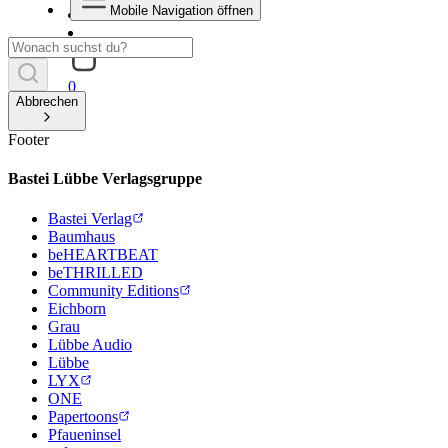
Mobile Navigation öffnen
0
Abbrechen
Footer
Bastei Lübbe Verlagsgruppe
Bastei Verlag
Baumhaus
beHEARTBEAT
beTHRILLED
Community Editions
Eichborn
Grau
Lübbe Audio
Lübbe
LYX
ONE
Papertoons
Pfaueninsel