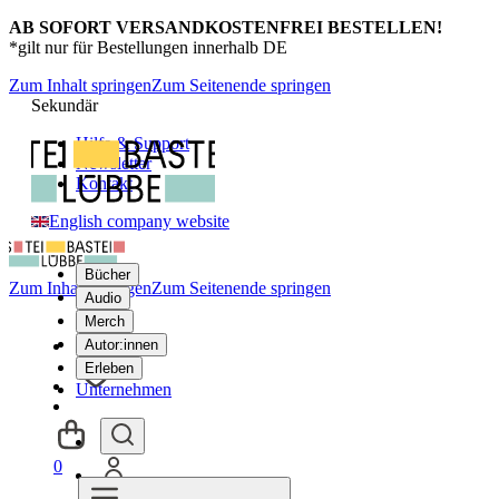
AB SOFORT VERSANDKOSTENFREI BESTELLEN!
*gilt nur für Bestellungen innerhalb DE
Zum Inhalt springen
Zum Seitenende springen
Sekundär
Hilfe & Support
Newsletter
Kontakt
English company website
Bücher
Zum Inhalt springen
Zum Seitenende springen
Audio
Merch
Autor:innen
Erleben
Unternehmen
0