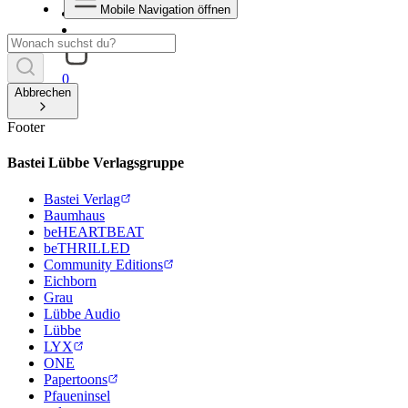
Mobile Navigation öffnen
0
Abbrechen
Footer
Bastei Lübbe Verlagsgruppe
Bastei Verlag
Baumhaus
beHEARTBEAT
beTHRILLED
Community Editions
Eichborn
Grau
Lübbe Audio
Lübbe
LYX
ONE
Papertoons
Pfaueninsel