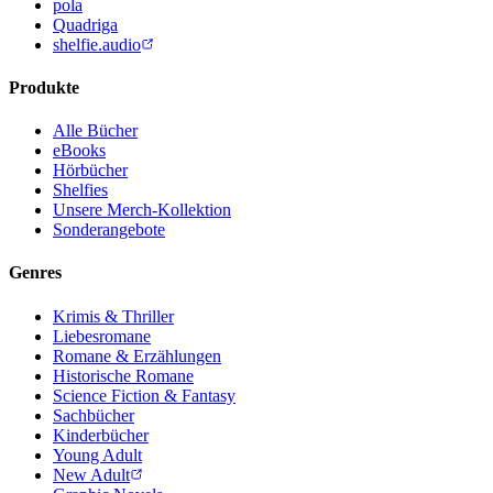
pola
Quadriga
shelfie.audio
Produkte
Alle Bücher
eBooks
Hörbücher
Shelfies
Unsere Merch-Kollektion
Sonderangebote
Genres
Krimis & Thriller
Liebesromane
Romane & Erzählungen
Historische Romane
Science Fiction & Fantasy
Sachbücher
Kinderbücher
Young Adult
New Adult