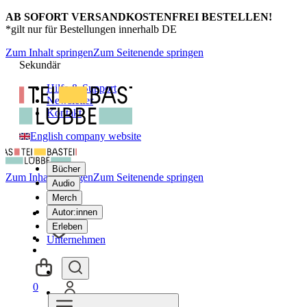
AB SOFORT VERSANDKOSTENFREI BESTELLEN!
*gilt nur für Bestellungen innerhalb DE
Zum Inhalt springen
Zum Seitenende springen
Sekundär
Hilfe & Support
Newsletter
Kontakt
English company website
Bücher
Zum Inhalt springen
Zum Seitenende springen
Audio
Merch
Autor:innen
Erleben
Unternehmen
0