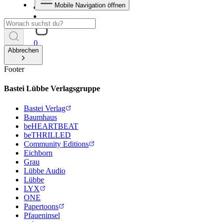
Mobile Navigation öffnen
0
Abbrechen
Footer
Bastei Lübbe Verlagsgruppe
Bastei Verlag
Baumhaus
beHEARTBEAT
beTHRILLED
Community Editions
Eichborn
Grau
Lübbe Audio
Lübbe
LYX
ONE
Papertoons
Pfaueninsel