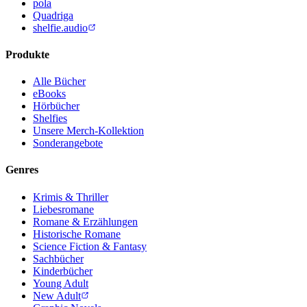
pola
Quadriga
shelfie.audio
Produkte
Alle Bücher
eBooks
Hörbücher
Shelfies
Unsere Merch-Kollektion
Sonderangebote
Genres
Krimis & Thriller
Liebesromane
Romane & Erzählungen
Historische Romane
Science Fiction & Fantasy
Sachbücher
Kinderbücher
Young Adult
New Adult