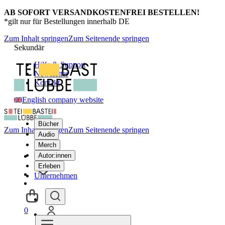
AB SOFORT VERSANDKOSTENFREI BESTELLEN!
*gilt nur für Bestellungen innerhalb DE
Zum Inhalt springen
Zum Seitenende springen
Sekundär
Hilfe & Support
Newsletter
Kontakt
English company website
Bücher
Zum Inhalt springen
Zum Seitenende springen
Audio
Merch
Autor:innen
Erleben
Unternehmen
0