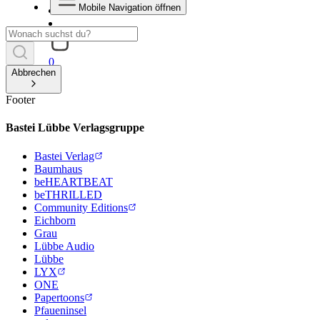
Mobile Navigation öffnen
0
Abbrechen
Footer
Bastei Lübbe Verlagsgruppe
Bastei Verlag
Baumhaus
beHEARTBEAT
beTHRILLED
Community Editions
Eichborn
Grau
Lübbe Audio
Lübbe
LYX
ONE
Papertoons
Pfaueninsel