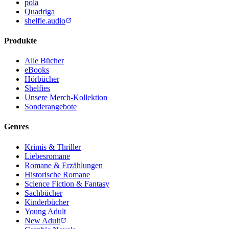
pola
Quadriga
shelfie.audio
Produkte
Alle Bücher
eBooks
Hörbücher
Shelfies
Unsere Merch-Kollektion
Sonderangebote
Genres
Krimis & Thriller
Liebesromane
Romane & Erzählungen
Historische Romane
Science Fiction & Fantasy
Sachbücher
Kinderbücher
Young Adult
New Adult