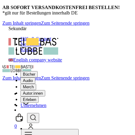
AB SOFORT VERSANDKOSTENFREI BESTELLEN!
*gilt nur für Bestellungen innerhalb DE
Zum Inhalt springen
Zum Seitenende springen
Sekundär
Hilfe & Support
Newsletter
Kontakt
English company website
Bücher
Zum Inhalt springen
Zum Seitenende springen
Audio
Merch
Autor:innen
Erleben
Unternehmen
0