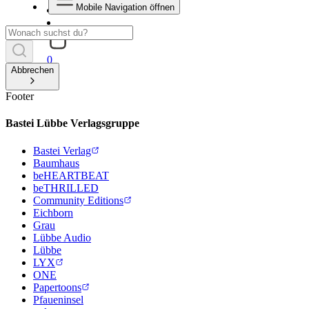
Mobile Navigation öffnen
0
Abbrechen
Footer
Bastei Lübbe Verlagsgruppe
Bastei Verlag
Baumhaus
beHEARTBEAT
beTHRILLED
Community Editions
Eichborn
Grau
Lübbe Audio
Lübbe
LYX
ONE
Papertoons
Pfaueninsel