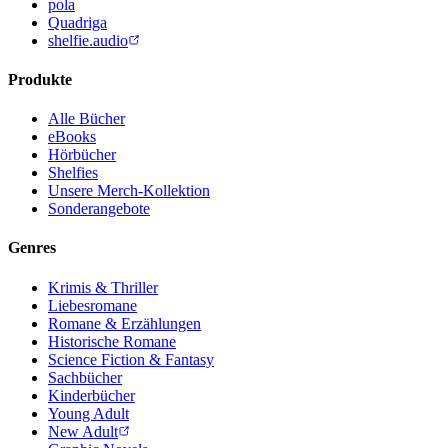
pola
Quadriga
shelfie.audio
Produkte
Alle Bücher
eBooks
Hörbücher
Shelfies
Unsere Merch-Kollektion
Sonderangebote
Genres
Krimis & Thriller
Liebesromane
Romane & Erzählungen
Historische Romane
Science Fiction & Fantasy
Sachbücher
Kinderbücher
Young Adult
New Adult