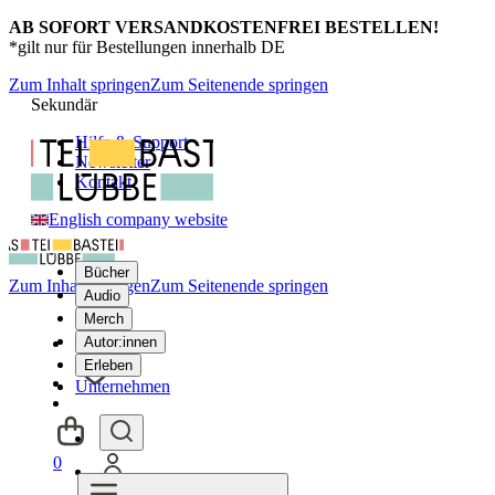
AB SOFORT VERSANDKOSTENFREI BESTELLEN!
*gilt nur für Bestellungen innerhalb DE
Zum Inhalt springen
Zum Seitenende springen
Sekundär
Hilfe & Support
Newsletter
Kontakt
English company website
Bücher
Zum Inhalt springen
Zum Seitenende springen
Audio
Merch
Autor:innen
Erleben
Unternehmen
0