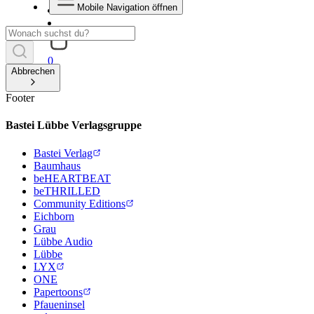
Mobile Navigation öffnen
0
Abbrechen
Footer
Bastei Lübbe Verlagsgruppe
Bastei Verlag
Baumhaus
beHEARTBEAT
beTHRILLED
Community Editions
Eichborn
Grau
Lübbe Audio
Lübbe
LYX
ONE
Papertoons
Pfaueninsel