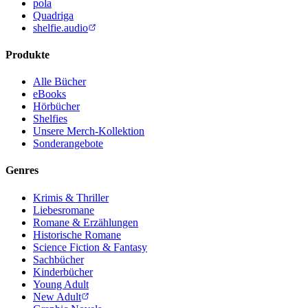
pola
Quadriga
shelfie.audio
Produkte
Alle Bücher
eBooks
Hörbücher
Shelfies
Unsere Merch-Kollektion
Sonderangebote
Genres
Krimis & Thriller
Liebesromane
Romane & Erzählungen
Historische Romane
Science Fiction & Fantasy
Sachbücher
Kinderbücher
Young Adult
New Adult