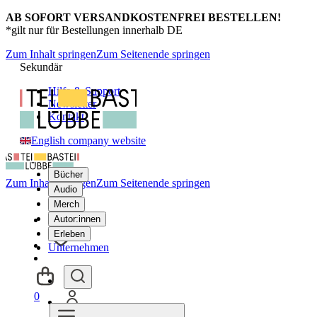
AB SOFORT VERSANDKOSTENFREI BESTELLEN!
*gilt nur für Bestellungen innerhalb DE
Zum Inhalt springen
Zum Seitenende springen
Sekundär
Hilfe & Support
Newsletter
Kontakt
English company website
Bücher
Zum Inhalt springen
Zum Seitenende springen
Audio
Merch
Autor:innen
Erleben
Unternehmen
0