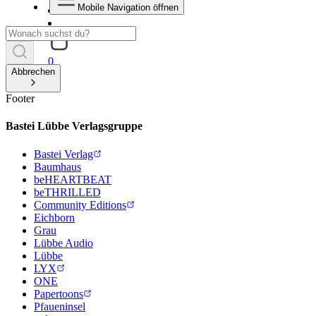
Mobile Navigation öffnen
0
Abbrechen
Footer
Bastei Lübbe Verlagsgruppe
Bastei Verlag
Baumhaus
beHEARTBEAT
beTHRILLED
Community Editions
Eichborn
Grau
Lübbe Audio
Lübbe
LYX
ONE
Papertoons
Pfaueninsel