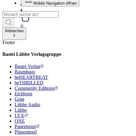
Mobile Navigation öffnen
0
Abbrechen
Footer
Bastei Lübbe Verlagsgruppe
Bastei Verlag
Baumhaus
beHEARTBEAT
beTHRILLED
Community Editions
Eichborn
Grau
Lübbe Audio
Lübbe
LYX
ONE
Papertoons
Pfaueninsel