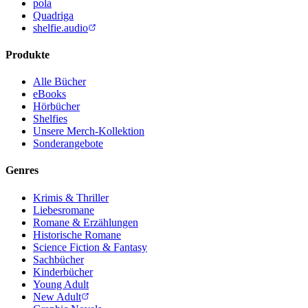
pola
Quadriga
shelfie.audio
Produkte
Alle Bücher
eBooks
Hörbücher
Shelfies
Unsere Merch-Kollektion
Sonderangebote
Genres
Krimis & Thriller
Liebesromane
Romane & Erzählungen
Historische Romane
Science Fiction & Fantasy
Sachbücher
Kinderbücher
Young Adult
New Adult