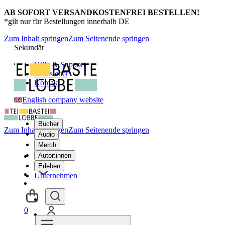
AB SOFORT VERSANDKOSTENFREI BESTELLEN!
*gilt nur für Bestellungen innerhalb DE
Zum Inhalt springen
Zum Seitenende springen
Sekundär
Hilfe & Support
Newsletter
Kontakt
English company website
Bücher
Zum Inhalt springen
Zum Seitenende springen
Audio
Merch
Autor:innen
Erleben
Unternehmen
0