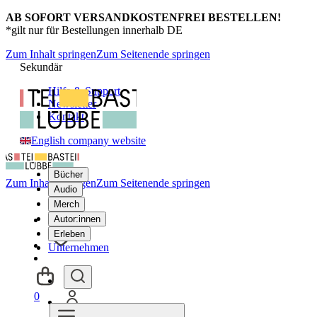
AB SOFORT VERSANDKOSTENFREI BESTELLEN!
*gilt nur für Bestellungen innerhalb DE
Zum Inhalt springen
Zum Seitenende springen
Sekundär
Hilfe & Support
Newsletter
Kontakt
English company website
Bücher
Zum Inhalt springen
Zum Seitenende springen
Audio
Merch
Autor:innen
Erleben
Unternehmen
0