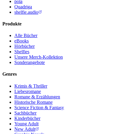
pola
Quadriga
shelfie.audio
Produkte
Alle Bücher
eBooks
Hörbücher
Shelfies
Unsere Merch-Kollektion
Sonderangebote
Genres
Krimis & Thriller
Liebesromane
Romane & Erzählungen
Historische Romane
Science Fiction & Fantasy
Sachbücher
Kinderbücher
Young Adult
New Adult