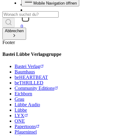
Mobile Navigation öffnen
0
Abbrechen
Footer
Bastei Lübbe Verlagsgruppe
Bastei Verlag
Baumhaus
beHEARTBEAT
beTHRILLED
Community Editions
Eichborn
Grau
Lübbe Audio
Lübbe
LYX
ONE
Papertoons
Pfaueninsel