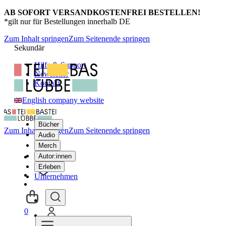
AB SOFORT VERSANDKOSTENFREI BESTELLEN!
*gilt nur für Bestellungen innerhalb DE
Zum Inhalt springen
Zum Seitenende springen
Sekundär
Hilfe & Support
Newsletter
Kontakt
English company website
Bücher
Zum Inhalt springen
Zum Seitenende springen
Audio
Merch
Autor:innen
Erleben
Unternehmen
0