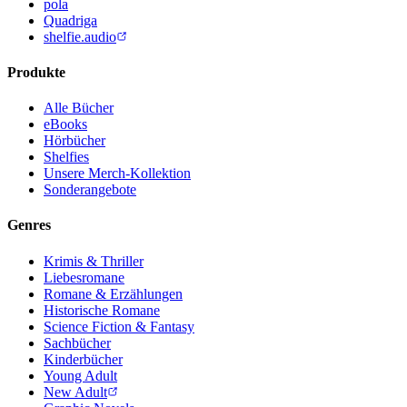
pola
Quadriga
shelfie.audio
Produkte
Alle Bücher
eBooks
Hörbücher
Shelfies
Unsere Merch-Kollektion
Sonderangebote
Genres
Krimis & Thriller
Liebesromane
Romane & Erzählungen
Historische Romane
Science Fiction & Fantasy
Sachbücher
Kinderbücher
Young Adult
New Adult