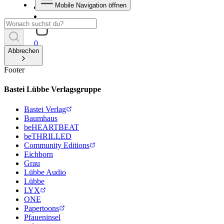
Mobile Navigation öffnen
0
Abbrechen
Footer
Bastei Lübbe Verlagsgruppe
Bastei Verlag
Baumhaus
beHEARTBEAT
beTHRILLED
Community Editions
Eichborn
Grau
Lübbe Audio
Lübbe
LYX
ONE
Papertoons
Pfaueninsel