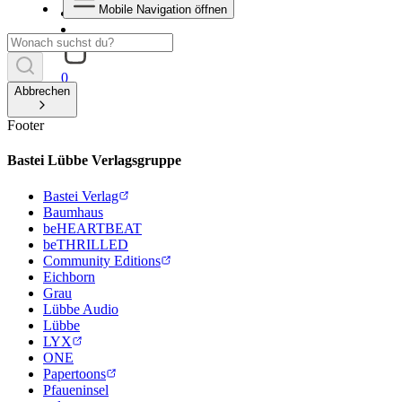
Mobile Navigation öffnen
0
Abbrechen
Footer
Bastei Lübbe Verlagsgruppe
Bastei Verlag
Baumhaus
beHEARTBEAT
beTHRILLED
Community Editions
Eichborn
Grau
Lübbe Audio
Lübbe
LYX
ONE
Papertoons
Pfaueninsel