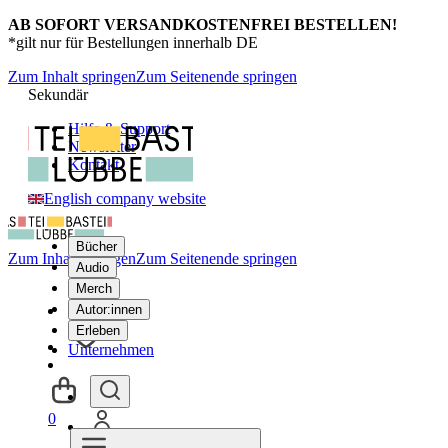
AB SOFORT VERSANDKOSTENFREI BESTELLEN!
*gilt nur für Bestellungen innerhalb DE
Zum Inhalt springen
Zum Seitenende springen
Sekundär
Hilfe & Support
Newsletter
Kontakt
English company website
Bücher
Zum Inhalt springen
Zum Seitenende springen
Audio
Merch
Autor:innen
Erleben
Unternehmen
0