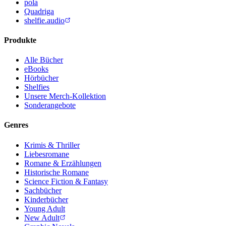
pola
Quadriga
shelfie.audio
Produkte
Alle Bücher
eBooks
Hörbücher
Shelfies
Unsere Merch-Kollektion
Sonderangebote
Genres
Krimis & Thriller
Liebesromane
Romane & Erzählungen
Historische Romane
Science Fiction & Fantasy
Sachbücher
Kinderbücher
Young Adult
New Adult