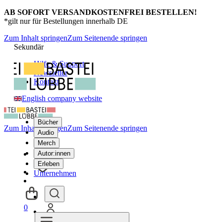
AB SOFORT VERSANDKOSTENFREI BESTELLEN!
*gilt nur für Bestellungen innerhalb DE
Zum Inhalt springen
Zum Seitenende springen
Sekundär
Hilfe & Support
Newsletter
Kontakt
English company website
Bücher
Zum Inhalt springen
Zum Seitenende springen
Audio
Merch
Autor:innen
Erleben
Unternehmen
0