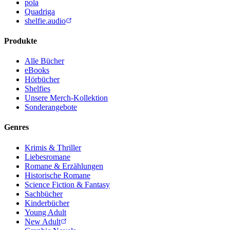
pola
Quadriga
shelfie.audio
Produkte
Alle Bücher
eBooks
Hörbücher
Shelfies
Unsere Merch-Kollektion
Sonderangebote
Genres
Krimis & Thriller
Liebesromane
Romane & Erzählungen
Historische Romane
Science Fiction & Fantasy
Sachbücher
Kinderbücher
Young Adult
New Adult