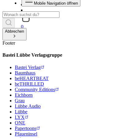
Mobile Navigation öffnen
0
Abbrechen
Footer
Bastei Lübbe Verlagsgruppe
Bastei Verlag
Baumhaus
beHEARTBEAT
beTHRILLED
Community Editions
Eichborn
Grau
Lübbe Audio
Lübbe
LYX
ONE
Papertoons
Pfaueninsel