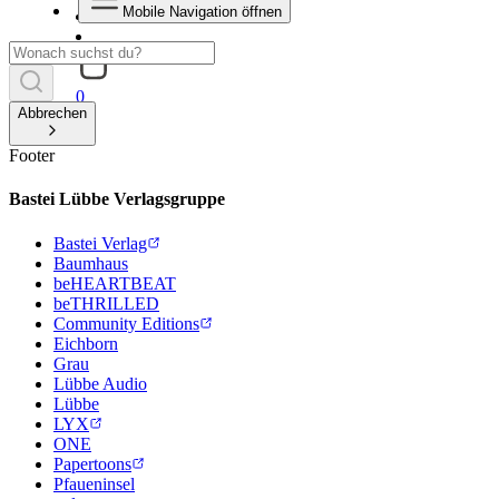
Mobile Navigation öffnen
0
Abbrechen
Footer
Bastei Lübbe Verlagsgruppe
Bastei Verlag
Baumhaus
beHEARTBEAT
beTHRILLED
Community Editions
Eichborn
Grau
Lübbe Audio
Lübbe
LYX
ONE
Papertoons
Pfaueninsel