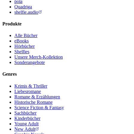
pola
Quadriga
shelfie.audio
Produkte
Alle Bücher
eBooks
Hörbücher
Shelfies
Unsere Merch-Kollektion
Sonderangebote
Genres
Krimis & Thriller
Liebesromane
Romane & Erzählungen
Historische Romane
Science Fiction & Fantasy
Sachbücher
Kinderbücher
Young Adult
New Adult