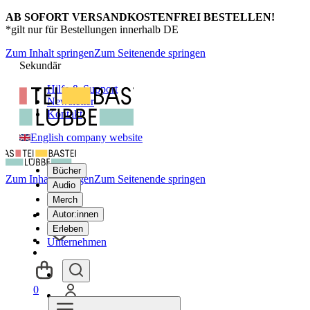
AB SOFORT VERSANDKOSTENFREI BESTELLEN!
*gilt nur für Bestellungen innerhalb DE
Zum Inhalt springen
Zum Seitenende springen
Sekundär
Hilfe & Support
Newsletter
Kontakt
English company website
Bücher
Zum Inhalt springen
Zum Seitenende springen
Audio
Merch
Autor:innen
Erleben
Unternehmen
0