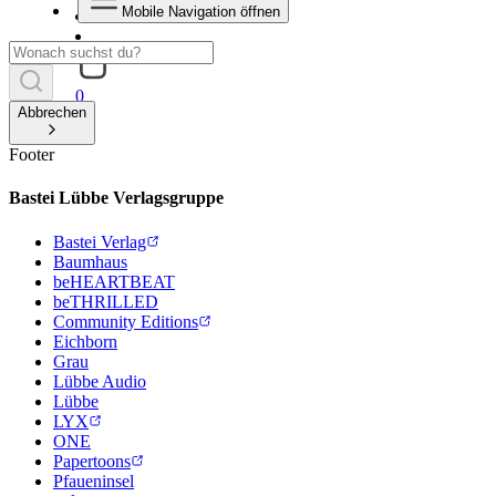
Mobile Navigation öffnen
0
Abbrechen
Footer
Bastei Lübbe Verlagsgruppe
Bastei Verlag
Baumhaus
beHEARTBEAT
beTHRILLED
Community Editions
Eichborn
Grau
Lübbe Audio
Lübbe
LYX
ONE
Papertoons
Pfaueninsel