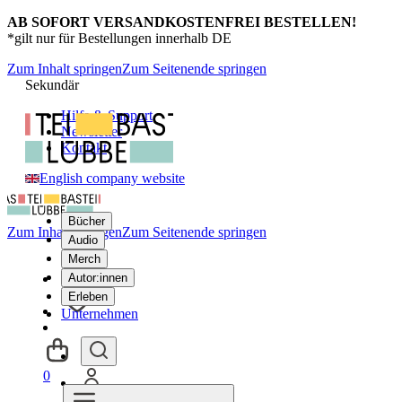
AB SOFORT VERSANDKOSTENFREI BESTELLEN!
*gilt nur für Bestellungen innerhalb DE
Zum Inhalt springen
Zum Seitenende springen
Sekundär
Hilfe & Support
Newsletter
Kontakt
English company website
Bücher
Zum Inhalt springen
Zum Seitenende springen
Audio
Merch
Autor:innen
Erleben
Unternehmen
0