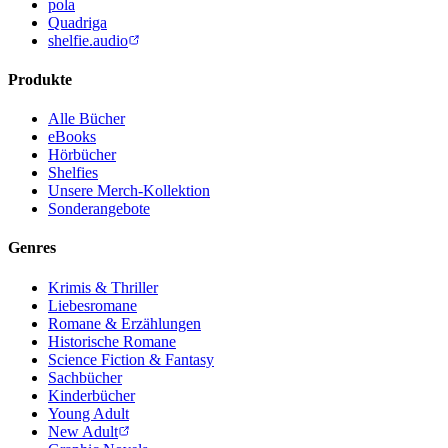
pola
Quadriga
shelfie.audio
Produkte
Alle Bücher
eBooks
Hörbücher
Shelfies
Unsere Merch-Kollektion
Sonderangebote
Genres
Krimis & Thriller
Liebesromane
Romane & Erzählungen
Historische Romane
Science Fiction & Fantasy
Sachbücher
Kinderbücher
Young Adult
New Adult