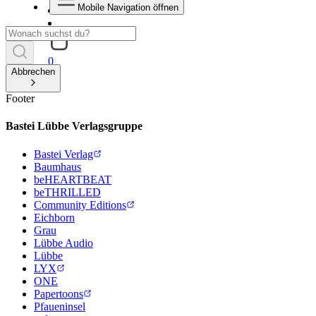
Mobile Navigation öffnen
0
Abbrechen
Footer
Bastei Lübbe Verlagsgruppe
Bastei Verlag
Baumhaus
beHEARTBEAT
beTHRILLED
Community Editions
Eichborn
Grau
Lübbe Audio
Lübbe
LYX
ONE
Papertoons
Pfaueninsel