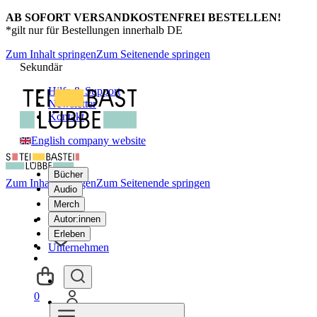
AB SOFORT VERSANDKOSTENFREI BESTELLEN!
*gilt nur für Bestellungen innerhalb DE
Zum Inhalt springen
Zum Seitenende springen
Sekundär
Hilfe & Support
Newsletter
Kontakt
English company website
Bücher
Zum Inhalt springen
Zum Seitenende springen
Audio
Merch
Autor:innen
Erleben
Unternehmen
0