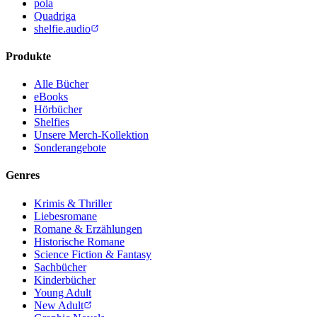
pola
Quadriga
shelfie.audio
Produkte
Alle Bücher
eBooks
Hörbücher
Shelfies
Unsere Merch-Kollektion
Sonderangebote
Genres
Krimis & Thriller
Liebesromane
Romane & Erzählungen
Historische Romane
Science Fiction & Fantasy
Sachbücher
Kinderbücher
Young Adult
New Adult