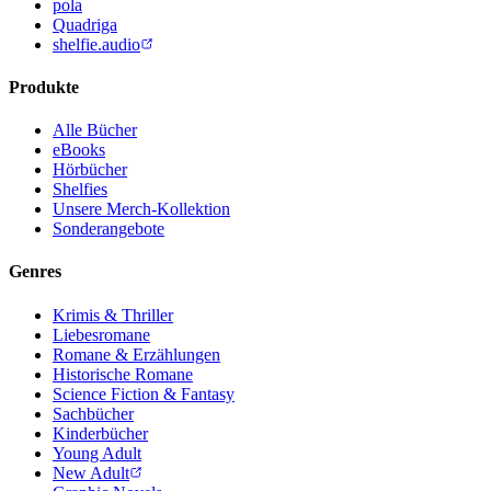
pola
Quadriga
shelfie.audio
Produkte
Alle Bücher
eBooks
Hörbücher
Shelfies
Unsere Merch-Kollektion
Sonderangebote
Genres
Krimis & Thriller
Liebesromane
Romane & Erzählungen
Historische Romane
Science Fiction & Fantasy
Sachbücher
Kinderbücher
Young Adult
New Adult