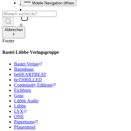
Mobile Navigation öffnen
0
Abbrechen
Footer
Bastei Lübbe Verlagsgruppe
Bastei Verlag
Baumhaus
beHEARTBEAT
beTHRILLED
Community Editions
Eichborn
Grau
Lübbe Audio
Lübbe
LYX
ONE
Papertoons
Pfaueninsel