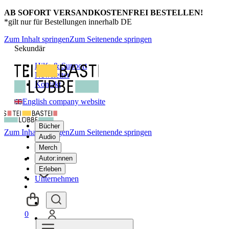
AB SOFORT VERSANDKOSTENFREI BESTELLEN!
*gilt nur für Bestellungen innerhalb DE
Zum Inhalt springen
Zum Seitenende springen
Sekundär
Hilfe & Support
Newsletter
Kontakt
English company website
Bücher
Zum Inhalt springen
Zum Seitenende springen
Audio
Merch
Autor:innen
Erleben
Unternehmen
0