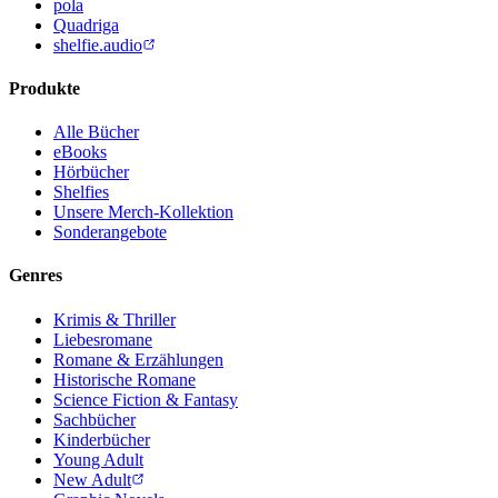
pola
Quadriga
shelfie.audio
Produkte
Alle Bücher
eBooks
Hörbücher
Shelfies
Unsere Merch-Kollektion
Sonderangebote
Genres
Krimis & Thriller
Liebesromane
Romane & Erzählungen
Historische Romane
Science Fiction & Fantasy
Sachbücher
Kinderbücher
Young Adult
New Adult