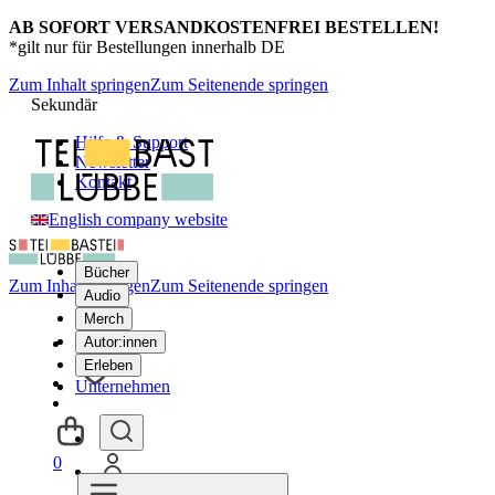
AB SOFORT VERSANDKOSTENFREI BESTELLEN!
*gilt nur für Bestellungen innerhalb DE
Zum Inhalt springen
Zum Seitenende springen
Sekundär
Hilfe & Support
Newsletter
Kontakt
English company website
Bücher
Zum Inhalt springen
Zum Seitenende springen
Audio
Merch
Autor:innen
Erleben
Unternehmen
0