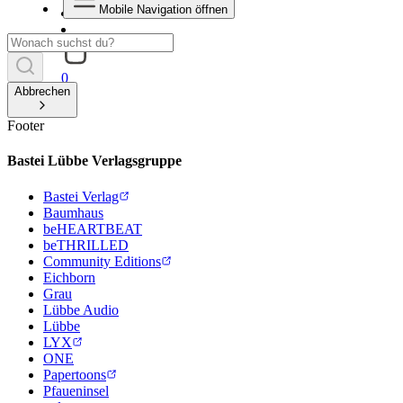
Mobile Navigation öffnen
0
Abbrechen
Footer
Bastei Lübbe Verlagsgruppe
Bastei Verlag
Baumhaus
beHEARTBEAT
beTHRILLED
Community Editions
Eichborn
Grau
Lübbe Audio
Lübbe
LYX
ONE
Papertoons
Pfaueninsel