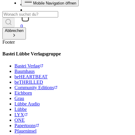
Mobile Navigation öffnen
0
Abbrechen
Footer
Bastei Lübbe Verlagsgruppe
Bastei Verlag
Baumhaus
beHEARTBEAT
beTHRILLED
Community Editions
Eichborn
Grau
Lübbe Audio
Lübbe
LYX
ONE
Papertoons
Pfaueninsel