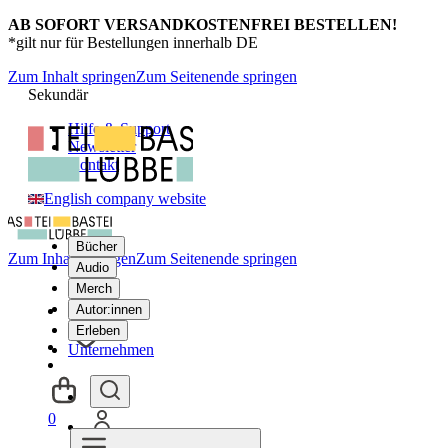
AB SOFORT VERSANDKOSTENFREI BESTELLEN!
*gilt nur für Bestellungen innerhalb DE
Zum Inhalt springen
Zum Seitenende springen
Sekundär
Hilfe & Support
Newsletter
Kontakt
English company website
Bücher
Zum Inhalt springen
Zum Seitenende springen
Audio
Merch
Autor:innen
Erleben
Unternehmen
0