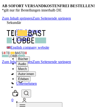
AB SOFORT VERSANDKOSTENFREI BESTELLEN!
*gilt nur für Bestellungen innerhalb DE
Zum Inhalt springen
Zum Seitenende springen
Sekundär
Hilfe & Support
Newsletter
Kontakt
English company website
Bücher
Zum Inhalt springen
Zum Seitenende springen
Audio
Merch
Autor:innen
Erleben
Unternehmen
0