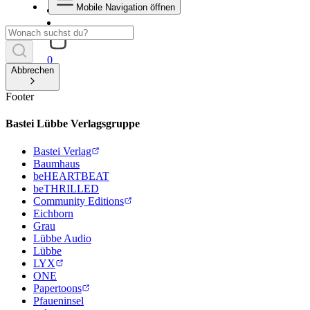
Mobile Navigation öffnen
0
Abbrechen
Footer
Bastei Lübbe Verlagsgruppe
Bastei Verlag
Baumhaus
beHEARTBEAT
beTHRILLED
Community Editions
Eichborn
Grau
Lübbe Audio
Lübbe
LYX
ONE
Papertoons
Pfaueninsel