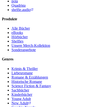
pola
Quadriga
shelfie.audio
Produkte
Alle Bücher
eBooks
Hörbücher
Shelfies
Unsere Merch-Kollektion
Sonderangebote
Genres
Krimis & Thriller
Liebesromane
Romane & Erzählungen
Historische Romane
Science Fiction & Fantasy
Sachbücher
Kinderbücher
Young Adult
New Adult