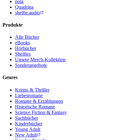
pola
Quadriga
shelfie.audio
Produkte
Alle Bücher
eBooks
Hörbücher
Shelfies
Unsere Merch-Kollektion
Sonderangebote
Genres
Krimis & Thriller
Liebesromane
Romane & Erzählungen
Historische Romane
Science Fiction & Fantasy
Sachbücher
Kinderbücher
Young Adult
New Adult