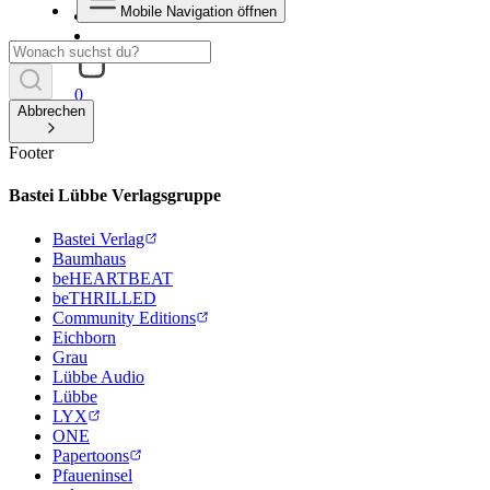
Mobile Navigation öffnen
0
Abbrechen
Footer
Bastei Lübbe Verlagsgruppe
Bastei Verlag
Baumhaus
beHEARTBEAT
beTHRILLED
Community Editions
Eichborn
Grau
Lübbe Audio
Lübbe
LYX
ONE
Papertoons
Pfaueninsel