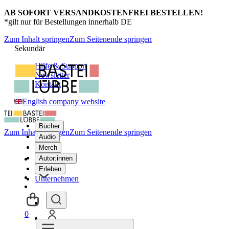
AB SOFORT VERSANDKOSTENFREI BESTELLEN!
*gilt nur für Bestellungen innerhalb DE
Zum Inhalt springen
Zum Seitenende springen
Sekundär
Hilfe & Support
Newsletter
Kontakt
English company website
Bücher
Zum Inhalt springen
Zum Seitenende springen
Audio
Merch
Autor:innen
Erleben
Unternehmen
0