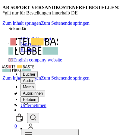
AB SOFORT VERSANDKOSTENFREI BESTELLEN!
*gilt nur für Bestellungen innerhalb DE
Zum Inhalt springen
Zum Seitenende springen
Sekundär
Hilfe & Support
Newsletter
Kontakt
English company website
Bücher
Zum Inhalt springen
Zum Seitenende springen
Audio
Merch
Autor:innen
Erleben
Unternehmen
0