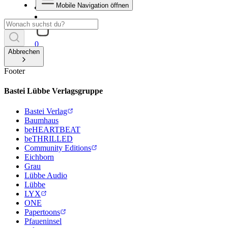
Mobile Navigation öffnen
0
Abbrechen
Footer
Bastei Lübbe Verlagsgruppe
Bastei Verlag
Baumhaus
beHEARTBEAT
beTHRILLED
Community Editions
Eichborn
Grau
Lübbe Audio
Lübbe
LYX
ONE
Papertoons
Pfaueninsel