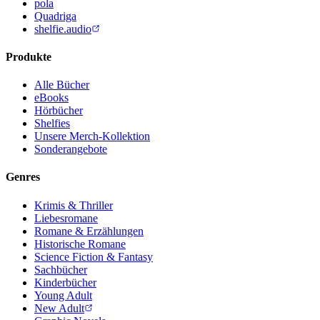
pola
Quadriga
shelfie.audio
Produkte
Alle Bücher
eBooks
Hörbücher
Shelfies
Unsere Merch-Kollektion
Sonderangebote
Genres
Krimis & Thriller
Liebesromane
Romane & Erzählungen
Historische Romane
Science Fiction & Fantasy
Sachbücher
Kinderbücher
Young Adult
New Adult