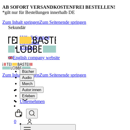
AB SOFORT VERSANDKOSTENFREI BESTELLEN!
*gilt nur für Bestellungen innerhalb DE
Zum Inhalt springen
Zum Seitenende springen
Sekundär
Hilfe & Support
Newsletter
Kontakt
English company website
Bücher
Zum Inhalt springen
Zum Seitenende springen
Audio
Merch
Autor:innen
Erleben
Unternehmen
0