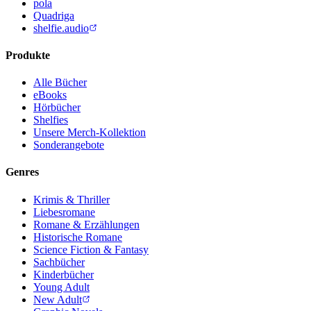
pola
Quadriga
shelfie.audio
Produkte
Alle Bücher
eBooks
Hörbücher
Shelfies
Unsere Merch-Kollektion
Sonderangebote
Genres
Krimis & Thriller
Liebesromane
Romane & Erzählungen
Historische Romane
Science Fiction & Fantasy
Sachbücher
Kinderbücher
Young Adult
New Adult