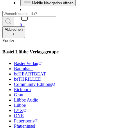
Mobile Navigation öffnen
0
Abbrechen
Footer
Bastei Lübbe Verlagsgruppe
Bastei Verlag
Baumhaus
beHEARTBEAT
beTHRILLED
Community Editions
Eichborn
Grau
Lübbe Audio
Lübbe
LYX
ONE
Papertoons
Pfaueninsel