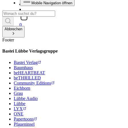
Mobile Navigation öffnen
0
Abbrechen
Footer
Bastei Lübbe Verlagsgruppe
Bastei Verlag
Baumhaus
beHEARTBEAT
beTHRILLED
Community Editions
Eichborn
Grau
Lübbe Audio
Lübbe
LYX
ONE
Papertoons
Pfaueninsel