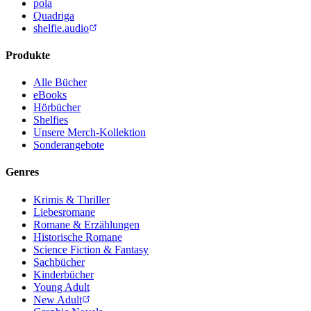
pola
Quadriga
shelfie.audio
Produkte
Alle Bücher
eBooks
Hörbücher
Shelfies
Unsere Merch-Kollektion
Sonderangebote
Genres
Krimis & Thriller
Liebesromane
Romane & Erzählungen
Historische Romane
Science Fiction & Fantasy
Sachbücher
Kinderbücher
Young Adult
New Adult