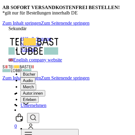
AB SOFORT VERSANDKOSTENFREI BESTELLEN!
*gilt nur für Bestellungen innerhalb DE
Zum Inhalt springen
Zum Seitenende springen
Sekundär
Hilfe & Support
Newsletter
Kontakt
English company website
Bücher
Zum Inhalt springen
Zum Seitenende springen
Audio
Merch
Autor:innen
Erleben
Unternehmen
0