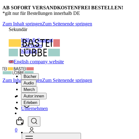
AB SOFORT VERSANDKOSTENFREI BESTELLEN!
*gilt nur für Bestellungen innerhalb DE
Zum Inhalt springen
Zum Seitenende springen
Sekundär
Hilfe & Support
Newsletter
Kontakt
English company website
Bücher
Zum Inhalt springen
Zum Seitenende springen
Audio
Merch
Autor:innen
Erleben
Unternehmen
0