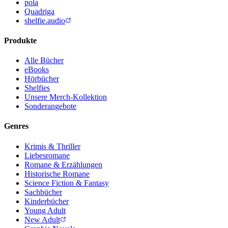
pola
Quadriga
shelfie.audio
Produkte
Alle Bücher
eBooks
Hörbücher
Shelfies
Unsere Merch-Kollektion
Sonderangebote
Genres
Krimis & Thriller
Liebesromane
Romane & Erzählungen
Historische Romane
Science Fiction & Fantasy
Sachbücher
Kinderbücher
Young Adult
New Adult