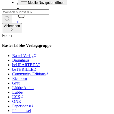
Mobile Navigation öffnen
0
Abbrechen
Footer
Bastei Lübbe Verlagsgruppe
Bastei Verlag
Baumhaus
beHEARTBEAT
beTHRILLED
Community Editions
Eichborn
Grau
Lübbe Audio
Lübbe
LYX
ONE
Papertoons
Pfaueninsel