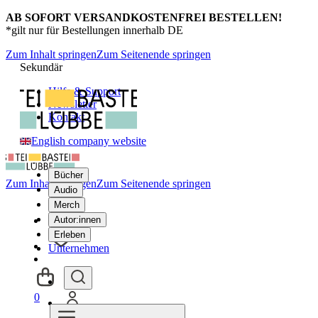
AB SOFORT VERSANDKOSTENFREI BESTELLEN!
*gilt nur für Bestellungen innerhalb DE
Zum Inhalt springen
Zum Seitenende springen
Sekundär
Hilfe & Support
Newsletter
Kontakt
English company website
Bücher
Zum Inhalt springen
Zum Seitenende springen
Audio
Merch
Autor:innen
Erleben
Unternehmen
0