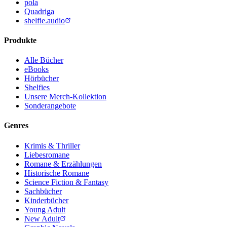
pola
Quadriga
shelfie.audio
Produkte
Alle Bücher
eBooks
Hörbücher
Shelfies
Unsere Merch-Kollektion
Sonderangebote
Genres
Krimis & Thriller
Liebesromane
Romane & Erzählungen
Historische Romane
Science Fiction & Fantasy
Sachbücher
Kinderbücher
Young Adult
New Adult