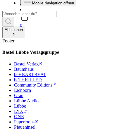
Mobile Navigation öffnen
0
Abbrechen
Footer
Bastei Lübbe Verlagsgruppe
Bastei Verlag
Baumhaus
beHEARTBEAT
beTHRILLED
Community Editions
Eichborn
Grau
Lübbe Audio
Lübbe
LYX
ONE
Papertoons
Pfaueninsel