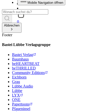
Mobile Navigation öffnen
0
Abbrechen
Footer
Bastei Lübbe Verlagsgruppe
Bastei Verlag
Baumhaus
beHEARTBEAT
beTHRILLED
Community Editions
Eichborn
Grau
Lübbe Audio
Lübbe
LYX
ONE
Papertoons
Pfaueninsel