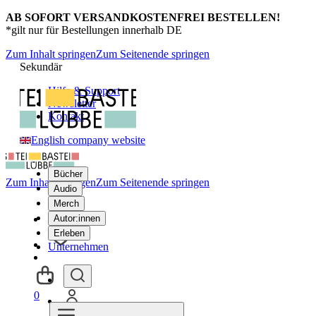
AB SOFORT VERSANDKOSTENFREI BESTELLEN!
*gilt nur für Bestellungen innerhalb DE
Zum Inhalt springen
Zum Seitenende springen
Sekundär
Hilfe & Support
Newsletter
Kontakt
English company website
Bücher
Zum Inhalt springen
Zum Seitenende springen
Audio
Merch
Autor:innen
Erleben
Unternehmen
0