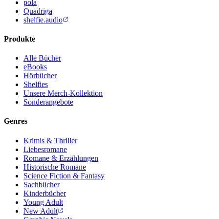
pola
Quadriga
shelfie.audio
Produkte
Alle Bücher
eBooks
Hörbücher
Shelfies
Unsere Merch-Kollektion
Sonderangebote
Genres
Krimis & Thriller
Liebesromane
Romane & Erzählungen
Historische Romane
Science Fiction & Fantasy
Sachbücher
Kinderbücher
Young Adult
New Adult