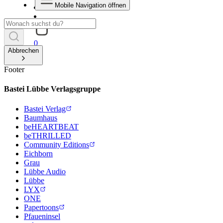
Mobile Navigation öffnen
0
Abbrechen
Footer
Bastei Lübbe Verlagsgruppe
Bastei Verlag
Baumhaus
beHEARTBEAT
beTHRILLED
Community Editions
Eichborn
Grau
Lübbe Audio
Lübbe
LYX
ONE
Papertoons
Pfaueninsel