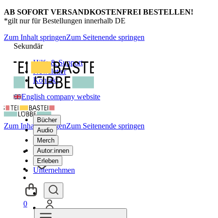
AB SOFORT VERSANDKOSTENFREI BESTELLEN!
*gilt nur für Bestellungen innerhalb DE
Zum Inhalt springen
Zum Seitenende springen
Sekundär
Hilfe & Support
Newsletter
Kontakt
English company website
Bücher
Zum Inhalt springen
Zum Seitenende springen
Audio
Merch
Autor:innen
Erleben
Unternehmen
0