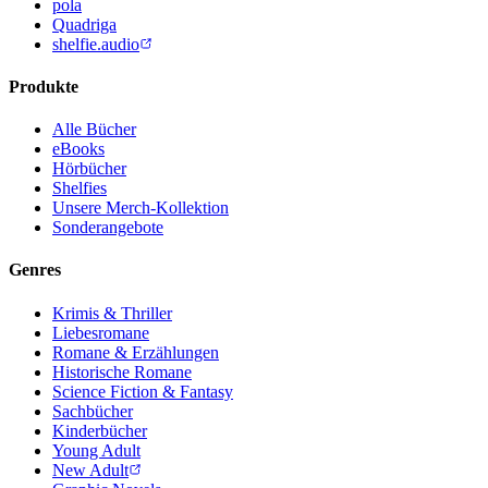
pola
Quadriga
shelfie.audio
Produkte
Alle Bücher
eBooks
Hörbücher
Shelfies
Unsere Merch-Kollektion
Sonderangebote
Genres
Krimis & Thriller
Liebesromane
Romane & Erzählungen
Historische Romane
Science Fiction & Fantasy
Sachbücher
Kinderbücher
Young Adult
New Adult