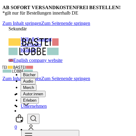
AB SOFORT VERSANDKOSTENFREI BESTELLEN!
*gilt nur für Bestellungen innerhalb DE
Zum Inhalt springen
Zum Seitenende springen
Sekundär
Hilfe & Support
Newsletter
Kontakt
English company website
Bücher
Zum Inhalt springen
Zum Seitenende springen
Audio
Merch
Autor:innen
Erleben
Unternehmen
0