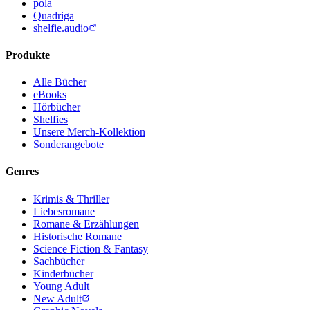
pola
Quadriga
shelfie.audio
Produkte
Alle Bücher
eBooks
Hörbücher
Shelfies
Unsere Merch-Kollektion
Sonderangebote
Genres
Krimis & Thriller
Liebesromane
Romane & Erzählungen
Historische Romane
Science Fiction & Fantasy
Sachbücher
Kinderbücher
Young Adult
New Adult