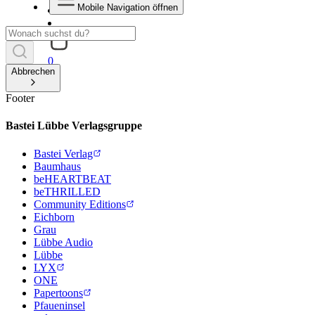
Mobile Navigation öffnen
0
Abbrechen
Footer
Bastei Lübbe Verlagsgruppe
Bastei Verlag
Baumhaus
beHEARTBEAT
beTHRILLED
Community Editions
Eichborn
Grau
Lübbe Audio
Lübbe
LYX
ONE
Papertoons
Pfaueninsel