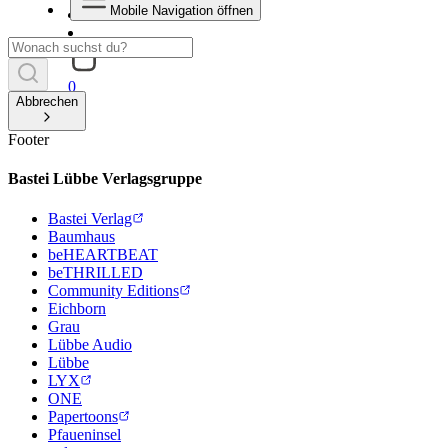
Mobile Navigation öffnen
0
Abbrechen
Footer
Bastei Lübbe Verlagsgruppe
Bastei Verlag
Baumhaus
beHEARTBEAT
beTHRILLED
Community Editions
Eichborn
Grau
Lübbe Audio
Lübbe
LYX
ONE
Papertoons
Pfaueninsel