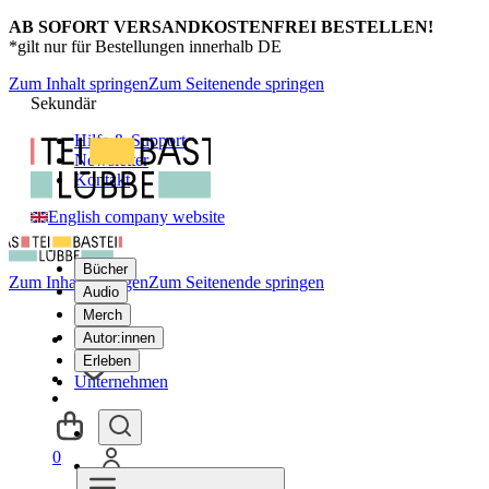
AB SOFORT VERSANDKOSTENFREI BESTELLEN!
*gilt nur für Bestellungen innerhalb DE
Zum Inhalt springen
Zum Seitenende springen
Sekundär
Hilfe & Support
Newsletter
Kontakt
English company website
Bücher
Zum Inhalt springen
Zum Seitenende springen
Audio
Merch
Autor:innen
Erleben
Unternehmen
0