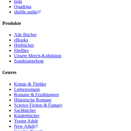
pola
Quadriga
shelfie.audio
Produkte
Alle Bücher
eBooks
Hörbücher
Shelfies
Unsere Merch-Kollektion
Sonderangebote
Genres
Krimis & Thriller
Liebesromane
Romane & Erzählungen
Historische Romane
Science Fiction & Fantasy
Sachbücher
Kinderbücher
Young Adult
New Adult