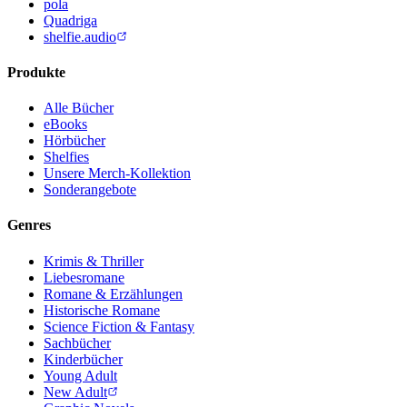
pola
Quadriga
shelfie.audio
Produkte
Alle Bücher
eBooks
Hörbücher
Shelfies
Unsere Merch-Kollektion
Sonderangebote
Genres
Krimis & Thriller
Liebesromane
Romane & Erzählungen
Historische Romane
Science Fiction & Fantasy
Sachbücher
Kinderbücher
Young Adult
New Adult