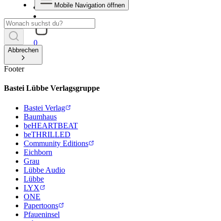
Mobile Navigation öffnen
0
Abbrechen
Footer
Bastei Lübbe Verlagsgruppe
Bastei Verlag
Baumhaus
beHEARTBEAT
beTHRILLED
Community Editions
Eichborn
Grau
Lübbe Audio
Lübbe
LYX
ONE
Papertoons
Pfaueninsel