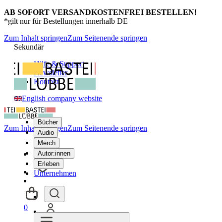
AB SOFORT VERSANDKOSTENFREI BESTELLEN!
*gilt nur für Bestellungen innerhalb DE
Zum Inhalt springen
Zum Seitenende springen
Sekundär
Hilfe & Support
Newsletter
Kontakt
English company website
Bücher
Zum Inhalt springen
Zum Seitenende springen
Audio
Merch
Autor:innen
Erleben
Unternehmen
0