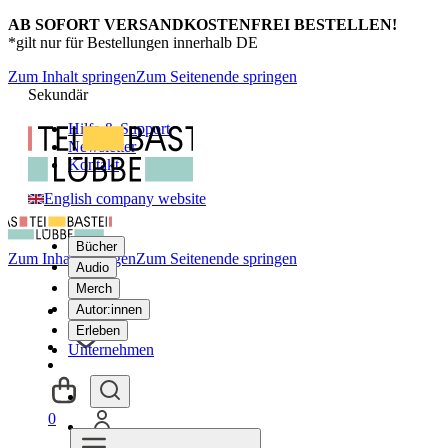
AB SOFORT VERSANDKOSTENFREI BESTELLEN!
*gilt nur für Bestellungen innerhalb DE
Zum Inhalt springen
Zum Seitenende springen
Sekundär
Hilfe & Support
Newsletter
Kontakt
English company website
Bücher
Zum Inhalt springen
Zum Seitenende springen
Audio
Merch
Autor:innen
Erleben
Unternehmen
0