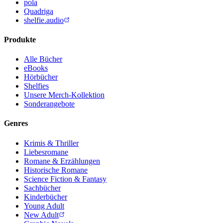
pola
Quadriga
shelfie.audio
Produkte
Alle Bücher
eBooks
Hörbücher
Shelfies
Unsere Merch-Kollektion
Sonderangebote
Genres
Krimis & Thriller
Liebesromane
Romane & Erzählungen
Historische Romane
Science Fiction & Fantasy
Sachbücher
Kinderbücher
Young Adult
New Adult