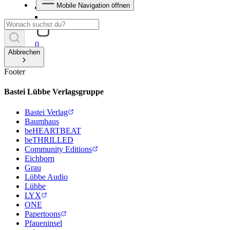
Mobile Navigation öffnen
0
Abbrechen
Footer
Bastei Lübbe Verlagsgruppe
Bastei Verlag
Baumhaus
beHEARTBEAT
beTHRILLED
Community Editions
Eichborn
Grau
Lübbe Audio
Lübbe
LYX
ONE
Papertoons
Pfaueninsel