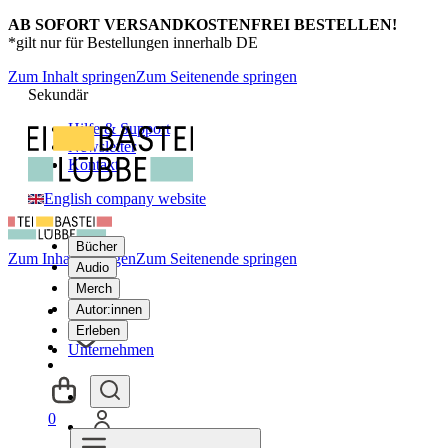
AB SOFORT VERSANDKOSTENFREI BESTELLEN!
*gilt nur für Bestellungen innerhalb DE
Zum Inhalt springen
Zum Seitenende springen
Sekundär
Hilfe & Support
Newsletter
Kontakt
English company website
Bücher
Zum Inhalt springen
Zum Seitenende springen
Audio
Merch
Autor:innen
Erleben
Unternehmen
0