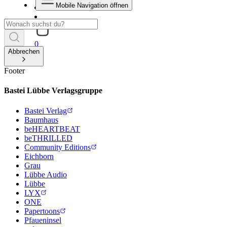
Mobile Navigation öffnen
0
Abbrechen
Footer
Bastei Lübbe Verlagsgruppe
Bastei Verlag
Baumhaus
beHEARTBEAT
beTHRILLED
Community Editions
Eichborn
Grau
Lübbe Audio
Lübbe
LYX
ONE
Papertoons
Pfaueninsel