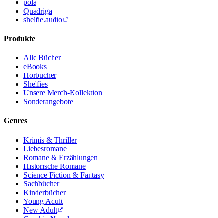
pola
Quadriga
shelfie.audio
Produkte
Alle Bücher
eBooks
Hörbücher
Shelfies
Unsere Merch-Kollektion
Sonderangebote
Genres
Krimis & Thriller
Liebesromane
Romane & Erzählungen
Historische Romane
Science Fiction & Fantasy
Sachbücher
Kinderbücher
Young Adult
New Adult